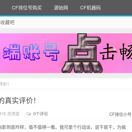
CF排位号购买
源始网
CF机器码
 收藏吧
除！
评价！
的真实评价！
315 次浏览
0个评论
CF排位小号
电影到底咋样，值不值得一看。我可是个行动派，说干就干，为搞