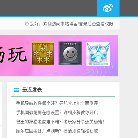
您好，欢迎访问本站博客!
登录后台
查看权限
最近发表
手机导航软件哪个好？导航犬功能全面测评！
手机国徽熄屏在哪设置？详细步骤教你开启！
兽王的狩猎老虎难不难？老玩家分享通关秘籍！
摩尔庄园磷虾几点刷新？摸清规律轻松获取！