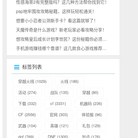
性感海茶2有完整版吗？这几种方法帮你找到它！
psp地牢围攻攻略秘籍，这样玩轻松通关！
想要小小忍者公测新手卡？看这篇就够了！
天魔传奇是什么游戏？新老玩家必看攻略分享！
想攻略皇后成长计划李世民？这份秘籍你必须收好！
手机游戏赚钱哪个靠谱？这几款良心游戏推荐给你！
标签列表
穿越火线
(1029)
火线
(186)
活动
(274)
战队
(135)
穿越
(80)
下载
(332)
cf
(3331)
机器码
(236)
CF
(2556)
官网
(303)
体验服
(96)
武器
(104)
英雄
(121)
礼包
(129)
dnf
(769)
DNF
(1305)
加点
(176)