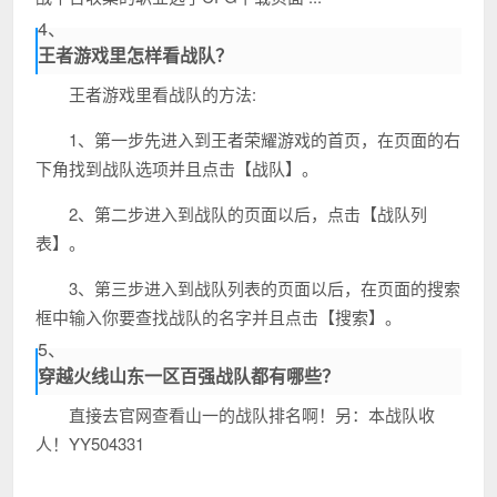
4、
王者游戏里怎样看战队？
王者游戏里看战队的方法:
1、第一步先进入到王者荣耀游戏的首页，在页面的右
下角找到战队选项并且点击【战队】。
2、第二步进入到战队的页面以后，点击【战队列
表】。
3、第三步进入到战队列表的页面以后，在页面的搜索
框中输入你要查找战队的名字并且点击【搜索】。
5、
穿越火线山东一区百强战队都有哪些？
直接去官网查看山一的战队排名啊！另：本战队收
人！YY504331