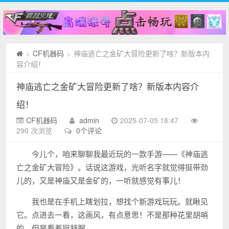
CF机器码
神庙逃亡之金矿大冒险更新了啥？新版本内
>
>
容介绍！
神庙逃亡之金矿大冒险更新了啥？新版本内容介
绍！
CF机器码
admin
2025-07-05 18:47
290 次浏览
0个评论
今儿个，咱来聊聊我最近玩的一款手游——《神庙逃
亡之金矿大冒险》。话说这游戏，光听名字就觉得挺带劲
儿的，又是神庙又是金矿的，一听就感觉有事儿！
我也是在手机上瞎划拉，想找个新游戏玩玩。就瞅见
它。点进去一看，这画风，有点意思！不是那种花里胡哨
的，但是看着挺舒服。