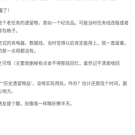
是个老任务的遗留物，类似一个纪念品。可能当时任务线改版或者
背包格子。
老式的充电器、数据线，当时觉得以后肯定能用上，就一直留着。
的是一点用都没有。
之可惜（主要是删掉有点舍不得那段回忆，虽然记不清是啥回
“历史遗留物品”，没啥实际用处。咋办？估计还是找个时间，狠
占地方。
朋友提个醒，别像我一样瞎折腾半天。