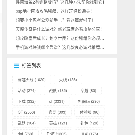
性感海茶2有完整版吗？这几种方法帮你找到它！
psp地牢围攻攻略秘籍，这样玩轻松通关！
想要小小忍者公测新手卡？看这篇就够了！
天魔传奇是什么游戏？新老玩家必看攻略分享！
想攻略皇后成长计划李世民？这份秘籍你必须收好！
手机游戏赚钱哪个靠谱？这几款良心游戏推荐给你！
标签列表
穿越火线
(1029)
火线
(186)
活动
(274)
战队
(135)
穿越
(80)
下载
(332)
cf
(3331)
机器码
(236)
CF
(2556)
官网
(303)
体验服
(96)
武器
(104)
英雄
(121)
礼包
(129)
dnf
(769)
DNF
(1305)
加点
(176)