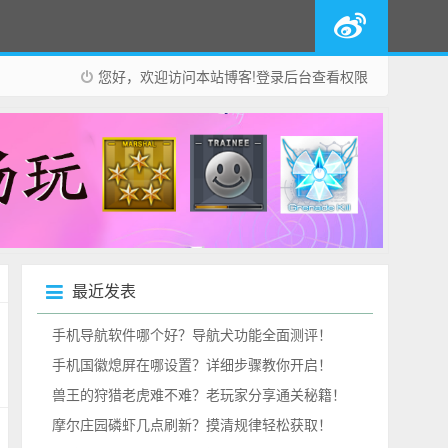
您好，欢迎访问本站博客!
登录后台
查看权限
最近发表
手机导航软件哪个好？导航犬功能全面测评！
手机国徽熄屏在哪设置？详细步骤教你开启！
兽王的狩猎老虎难不难？老玩家分享通关秘籍！
摩尔庄园磷虾几点刷新？摸清规律轻松获取！