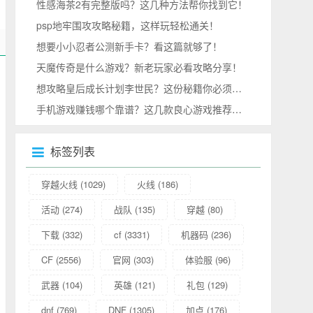
性感海茶2有完整版吗？这几种方法帮你找到它！
psp地牢围攻攻略秘籍，这样玩轻松通关！
想要小小忍者公测新手卡？看这篇就够了！
天魔传奇是什么游戏？新老玩家必看攻略分享！
想攻略皇后成长计划李世民？这份秘籍你必须收好！
手机游戏赚钱哪个靠谱？这几款良心游戏推荐给你！
标签列表
穿越火线
(1029)
火线
(186)
活动
(274)
战队
(135)
穿越
(80)
下载
(332)
cf
(3331)
机器码
(236)
CF
(2556)
官网
(303)
体验服
(96)
武器
(104)
英雄
(121)
礼包
(129)
dnf
(769)
DNF
(1305)
加点
(176)