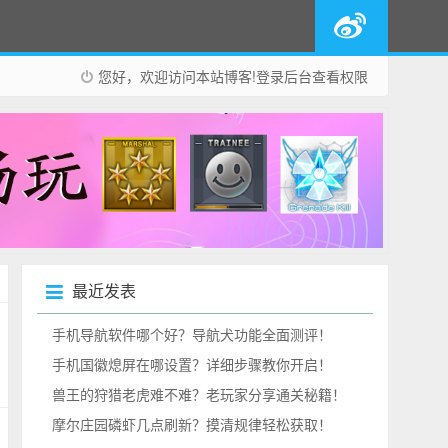
您好，欢迎访问本站博客!
登录后台
查看权限
最近发表
手机导航软件哪个好？导航犬功能全面测评！
手机国徽熄屏在哪设置？详细步骤教你开启！
兽王的狩猎老虎难不难？老玩家分享通关秘籍！
摩尔庄园磷虾几点刷新？摸清规律轻松获取！