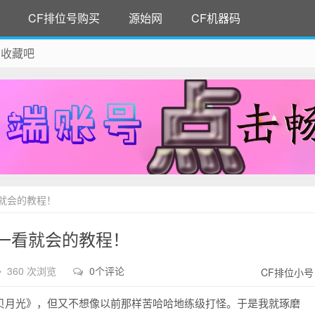
CF排位号购买
源始网
CF机器码
 收藏吧
除！
就会的教程！
一看就会的教程！
360 次浏览
0个评论
CF排位小号
贝月光》，但又不想像以前那样苦哈哈地练级打怪。于是我就琢磨