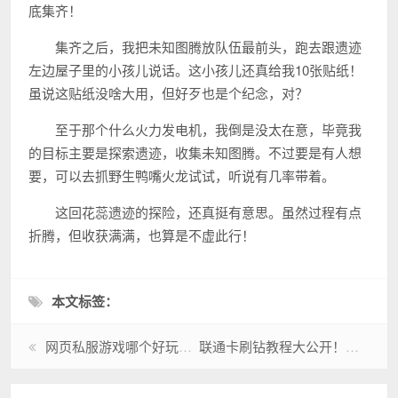
底集齐！
集齐之后，我把未知图腾放队伍最前头，跑去跟遗迹
左边屋子里的小孩儿说话。这小孩儿还真给我10张贴纸！
虽说这贴纸没啥大用，但好歹也是个纪念，对？
至于那个什么火力发电机，我倒是没太在意，毕竟我
的目标主要是探索遗迹，收集未知图腾。不过要是有人想
要，可以去抓野生鸭嘴火龙试试，听说有几率带着。
这回花蕊遗迹的探险，还真挺有意思。虽然过程有点
折腾，但收获满满，也算是不虚此行！
本文标签：
网页私服游戏哪个好玩？这几款人气超高！
联通卡刷钻教程大公开！新手也能轻松学会！