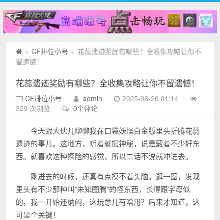
CF排位小号
花蕊遗迹奖励有哪些？全收集攻略让你不
>
>
留遗憾！
花蕊遗迹奖励有哪些？全收集攻略让你不留遗憾！
CF排位小号
admin
2025-06-26 01:14
329 次浏览
0个评论
今天跟大伙儿聊聊我在口袋妖怪白金版里头折腾花蕊
遗迹的事儿。这地方，听着就挺神秘，说是藏着不少好东
西。就喜欢这种探险的感觉，所以二话不说就冲进去。
刚进去的时候，还真有点摸不着头脑。逛一圈，发现
里头有不少那种叫“未知图腾”的怪东西，长得跟字母似
的。我一开始还纳闷，这玩意儿有啥用？后来才知道，这
可是个关键！