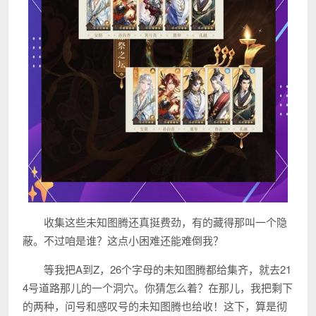
收集这些未知图腾还真挺费劲，有的藏得那叫一个隐
蔽。不过咱是谁？这点小困难还能难倒我？
等我把A到Z，26个字母的未知图腾都给集齐，就去21
4号道路那儿的一个洞穴。你猜怎么着？在那儿，我把剩下
的两种，问号和感叹号的未知图腾也给收！这下，算是彻