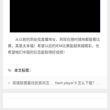
从以前的到处找直播地址，到现在随时随地都能看比
赛，真是太幸福！希望以后的IEM比赛能越来越精彩，也
希望咱们中国的队伍能取得好成绩！
本文标签：
英雄联盟最炫民族风怎么火的？这个视频太洗脑！
flash player 9 怎么下载？详细步骤一看就会！