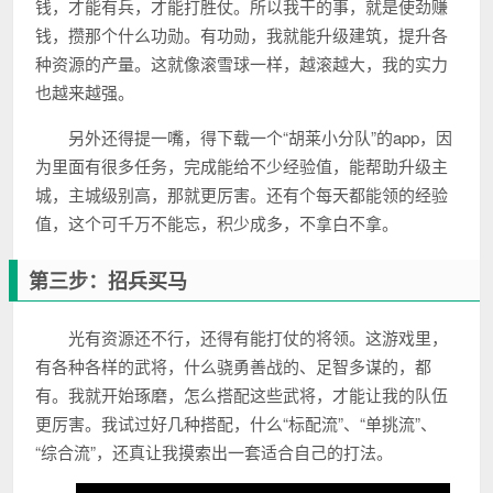
钱，才能有兵，才能打胜仗。所以我干的事，就是使劲赚
钱，攒那个什么功勋。有功勋，我就能升级建筑，提升各
种资源的产量。这就像滚雪球一样，越滚越大，我的实力
也越来越强。
另外还得提一嘴，得下载一个“胡莱小分队”的app，因
为里面有很多任务，完成能给不少经验值，能帮助升级主
城，主城级别高，那就更厉害。还有个每天都能领的经验
值，这个可千万不能忘，积少成多，不拿白不拿。
第三步：招兵买马
光有资源还不行，还得有能打仗的将领。这游戏里，
有各种各样的武将，什么骁勇善战的、足智多谋的，都
有。我就开始琢磨，怎么搭配这些武将，才能让我的队伍
更厉害。我试过好几种搭配，什么“标配流”、“单挑流”、
“综合流”，还真让我摸索出一套适合自己的打法。