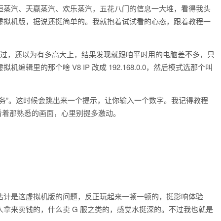
恒蒸汽、天赢蒸汽、欢乐蒸汽，五花八门的信息一大堆，看得我头
虚拟机版，据说还挺简单的。我就抱着试试看的心态，跟着教程一
过，还以为有多高大上，结果发现就跟咱平时用的电脑差不多，只
里的那个啥 V8 IP 改成 192.168.0.0，然后模式选那个叫
务”。这时候会跳出来一个提示，让你输入一个数字。我记得教程
看着那熟悉的画面，心里别提多激动。
估计是这虚拟机版的问题，反正玩起来一顿一顿的，挺影响体验
拿来卖钱的，什么卖 G 服之类的，感觉水挺深的。不过我也就是