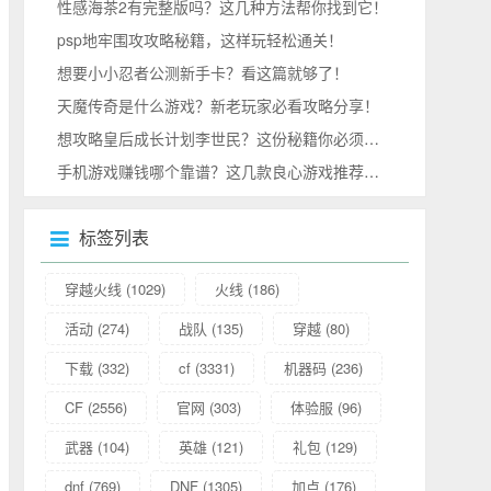
性感海茶2有完整版吗？这几种方法帮你找到它！
psp地牢围攻攻略秘籍，这样玩轻松通关！
想要小小忍者公测新手卡？看这篇就够了！
天魔传奇是什么游戏？新老玩家必看攻略分享！
想攻略皇后成长计划李世民？这份秘籍你必须收好！
手机游戏赚钱哪个靠谱？这几款良心游戏推荐给你！
标签列表
穿越火线
(1029)
火线
(186)
活动
(274)
战队
(135)
穿越
(80)
下载
(332)
cf
(3331)
机器码
(236)
CF
(2556)
官网
(303)
体验服
(96)
武器
(104)
英雄
(121)
礼包
(129)
dnf
(769)
DNF
(1305)
加点
(176)