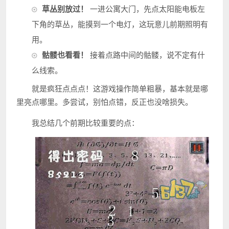
草丛别放过！
一进公寓大门，先点太阳能电板左
下角的草丛，能摸到一个电灯，这玩意儿前期照明有
用。
骷髅也看看！
接着点路中间的骷髅，说不定有什
么线索。
就是疯狂点点点！这游戏操作简单粗暴，基本就是哪
里亮点哪里。多尝试，别怕点错，反正也没啥损失。
我总结几个前期比较重要的点：