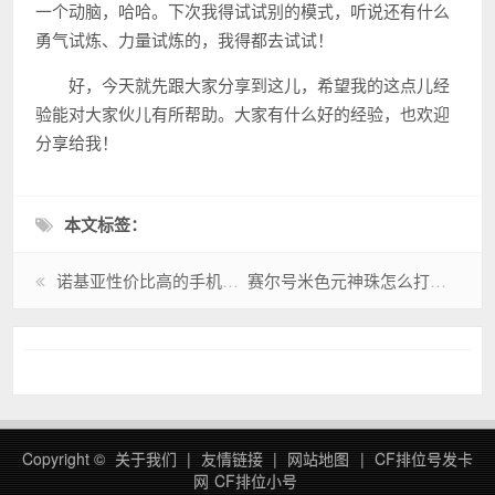
一个动脑，哈哈。下次我得试试别的模式，听说还有什么
勇气试炼、力量试炼的，我得都去试试！
好，今天就先跟大家分享到这儿，希望我的这点儿经
验能对大家伙儿有所帮助。大家有什么好的经验，也欢迎
分享给我！
本文标签：
诺基亚性价比高的手机有哪些？看看这几款你就知道！
赛尔号米色元神珠怎么打？这个方法让你一次过！
Copyright ©
关于我们
|
友情链接
|
网站地图
|
CF排位号发卡
网
CF排位小号