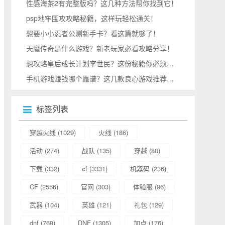
性感海茶2有完整版吗？这几种方法帮你找到它！
psp地牢围攻攻略秘籍，这样玩轻松通关！
想要小小忍者公测新手卡？看这篇就够了！
天魔传奇是什么游戏？新老玩家必看攻略分享！
想攻略皇后成长计划李世民？这份秘籍你必须收好！
手机游戏赚钱哪个靠谱？这几款良心游戏推荐给你！
标签列表
穿越火线
(1029)
火线
(186)
活动
(274)
战队
(135)
穿越
(80)
下载
(332)
cf
(3331)
机器码
(236)
CF
(2556)
官网
(303)
体验服
(96)
武器
(104)
英雄
(121)
礼包
(129)
dnf
(769)
DNF
(1305)
加点
(176)