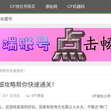
CF排位号购买
源始网
CF机器码
 收藏吧
除！
略帮你快速通关！
细攻略帮你快速通关！
321 次浏览
0个评论
CF排位小号
儿，这游戏是真的好玩，但是有些地方也真让人头大，不整点“旁门