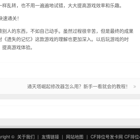
一样乱转，也不用一遍遍地试错，大大提高游戏效率和乐趣。
赖别人的东西，不如自己动手。虽然过程很辛苦，但是最终的成果
对《遗失的记忆》这款游戏的理解也更加深入。以后玩游戏的时
，提高游戏体验。
！
通天塔崛起修改器怎么用？新手一看就会的教程！
right ©
关于我们
|
友情链接
|
网站地图
|
CF排位号发卡网
CF排位