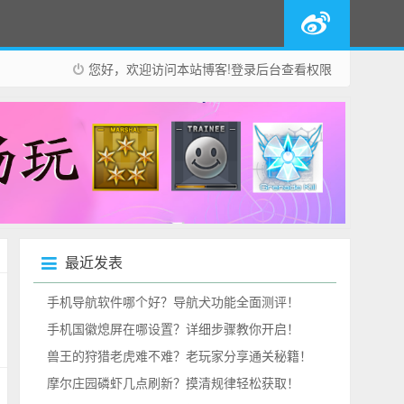
您好，欢迎访问本站博客!
登录后台
查看权限
最近发表
手机导航软件哪个好？导航犬功能全面测评！
手机国徽熄屏在哪设置？详细步骤教你开启！
兽王的狩猎老虎难不难？老玩家分享通关秘籍！
摩尔庄园磷虾几点刷新？摸清规律轻松获取！