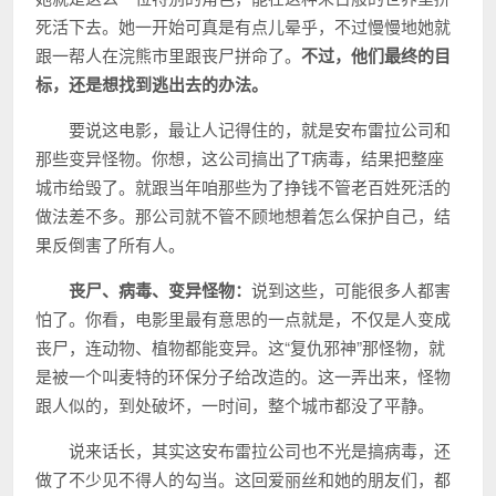
死活下去。她一开始可真是有点儿晕乎，不过慢慢地她就
跟一帮人在浣熊市里跟丧尸拼命了。
不过，他们最终的目
标，还是想找到逃出去的办法。
要说这电影，最让人记得住的，就是安布雷拉公司和
那些变异怪物。你想，这公司搞出了T病毒，结果把整座
城市给毁了。就跟当年咱那些为了挣钱不管老百姓死活的
做法差不多。那公司就不管不顾地想着怎么保护自己，结
果反倒害了所有人。
丧尸、病毒、变异怪物：
说到这些，可能很多人都害
怕了。你看，电影里最有意思的一点就是，不仅是人变成
丧尸，连动物、植物都能变异。这“复仇邪神”那怪物，就
是被一个叫麦特的环保分子给改造的。这一弄出来，怪物
跟人似的，到处破坏，一时间，整个城市都没了平静。
说来话长，其实这安布雷拉公司也不光是搞病毒，还
做了不少见不得人的勾当。这回爱丽丝和她的朋友们，都