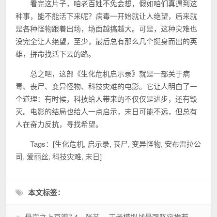
看完这片子，咱老百姓不免会想，假如咱们真遇到这
种事，能不能活下来呢？病毒一开始就让人绝望，后来就
是各种怪物跟着出场，场面越搞越大。可是，这种灾难也
没完全让人绝望，至少，最后总有那么几个挺身而出的英
雄，拼命找活下去的路。
总之吧，这部《生化危机启示录》就是一部关于病
毒、丧尸、变异怪物、科技灾难的电影。它让人明白了一
个道理：有时候，科技给人带来的不仅仅是进步，还有毁
灭。电影的结局也给人一点启示，末日可能不远，但总有
人在奋力反抗，寻找希望。
Tags：[生化危机, 启示录, 丧尸, 变异怪物, 安布雷拉公
司, 爱丽丝, 科技灾难, 末日]
本文标签：
悬崖之上豆瓣7.4，张艺谋导演力作的悬疑剧情解析
王者模拟战最强阵容推荐，新手上分必备阵容！