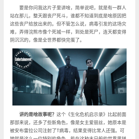
要是你问我这片子里讲啥，简单说吧，就是有一群人
站在那儿，整天跟丧尸死斗，谁都不知道到底是啥原因把
这些丧尸给放出来的。但不管怎么说，病毒引发的这场灾
难，弄得浣熊市像个死城一样，到处是死尸，连天都变得
阴沉沉的，像是全世界都快完蛋了。
讲的是啥故事呢？
这个《生化危机启示录》比起前面
那部来说，还多了些新角色，像是女主爱丽丝，她原本是
被安布雷拉公司注射了T病毒，结果变得比常人还强。可
她就是这么一位特别的角色，能在这种末日般的世界里拼