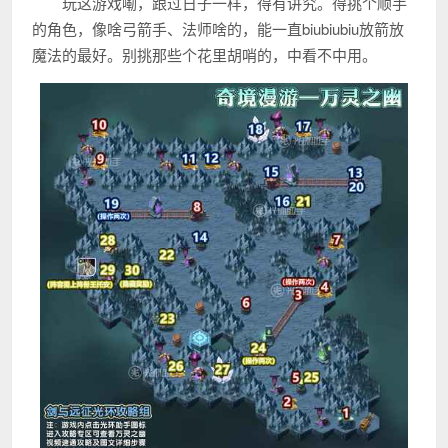
玩这游戏嘞，跟过日子一样，得有讲究。得挑个顺手
的角色，像啥弓箭手、法师啥的，能一直biubiubiu放箭放
魔法的最好。别挑那些个花里胡哨的，中看不中用。