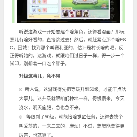
听说这游戏一开始要建个啥角色，还得看漫画？那玩
意儿有啥好看的，直接跳过去！然后，就赶紧点那个啥ES
C，回城！找到那个叫赛利亚的，估计是村长啥的吧，反
正得听她的。这游戏，就跟咱们过日子一样，得一步一个
脚印，别想着一口吃个胖子。
升级这事儿，急不得
听人说，这游戏得先把等级升到50级，才能干点啥
大事儿。这升级就跟咱们种地一样，得慢慢来，今天
浇水，明天施肥，急也急不来。
等级到了50级，就能接啥觉醒任务，还得去找个
叫爱莎的，一来二去的，麻烦！不过，想想能变得更
厉害，也就算了。