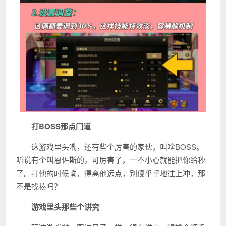
打BOSS那点门道
这游戏里头嘞，还有些个厉害的家伙，叫啥BOSS。
听说有个叫恩佐斯的，可厉害了，一不小心就能把你给秒
了。打他的时候嘞，得离他远点，别傻乎乎地往上冲，那
不是找揍吗？
游戏里头那些个讲究