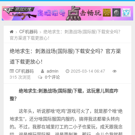
CF机器码
绝地求生：刺激战场(国际服)下载安全吗？
>
>
官方渠道下载更放心！
绝地求生：刺激战场(国际服)下载安全吗？官方渠
道下载更放心！
CF机器码
admin
2025-03-14 06:47
315 次浏览
0个评论
绝地求生:刺激战场(国际服)下载，这玩意儿到底咋
整？
这年头，听说那啥“吃鸡”游戏可火了，就是那个啥“绝
地求生”，还分啥国际服国内服的，搞得我这都晕头转向
的。不过，我那在城里打工的二小子也爱玩，成天跟我念
叨，说是想玩国际服，说是更刺激。那行，今儿个我就帮