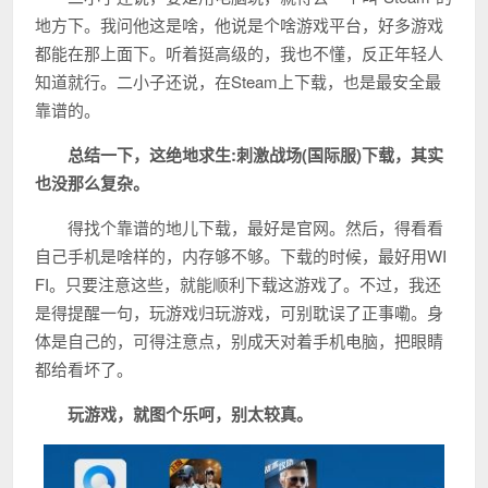
地方下。我问他这是啥，他说是个啥游戏平台，好多游戏
都能在那上面下。听着挺高级的，我也不懂，反正年轻人
知道就行。二小子还说，在Steam上下载，也是最安全最
靠谱的。
总结一下，这绝地求生:刺激战场(国际服)下载，其实
也没那么复杂。
得找个靠谱的地儿下载，最好是官网。然后，得看看
自己手机是啥样的，内存够不够。下载的时候，最好用WI
FI。只要注意这些，就能顺利下载这游戏了。不过，我还
是得提醒一句，玩游戏归玩游戏，可别耽误了正事嘞。身
体是自己的，可得注意点，别成天对着手机电脑，把眼睛
都给看坏了。
玩游戏，就图个乐呵，别太较真。