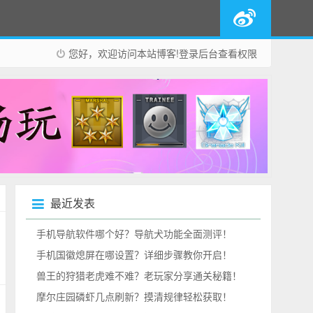
您好，欢迎访问本站博客!
登录后台
查看权限
最近发表
手机导航软件哪个好？导航犬功能全面测评！
手机国徽熄屏在哪设置？详细步骤教你开启！
兽王的狩猎老虎难不难？老玩家分享通关秘籍！
摩尔庄园磷虾几点刷新？摸清规律轻松获取！