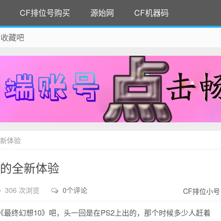
CF排位号购买
源始网
CF机器码
 收藏吧
除！
全新体验
制的全新体验
306 次浏览
0个评论
CF排位小号
《最终幻想10》吧，头一回是在PS2上出的，那个时候多少人赶着