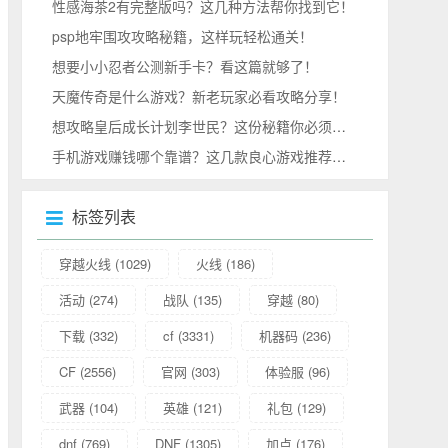
性感海茶2有完整版吗？这几种方法帮你找到它！
psp地牢围攻攻略秘籍，这样玩轻松通关！
想要小小忍者公测新手卡？看这篇就够了！
天魔传奇是什么游戏？新老玩家必看攻略分享！
想攻略皇后成长计划李世民？这份秘籍你必须收好！
手机游戏赚钱哪个靠谱？这几款良心游戏推荐给你！
标签列表
穿越火线
(1029)
火线
(186)
活动
(274)
战队
(135)
穿越
(80)
下载
(332)
cf
(3331)
机器码
(236)
CF
(2556)
官网
(303)
体验服
(96)
武器
(104)
英雄
(121)
礼包
(129)
dnf
(769)
DNF
(1305)
加点
(176)