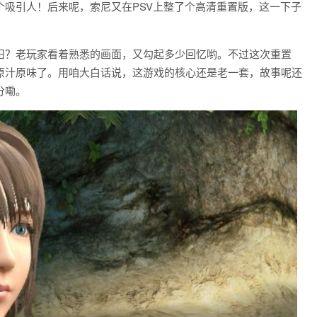
吸引人！后来呢，索尼又在PSV上整了个高清重置版，这一下子
怀旧？老玩家看着熟悉的画面，又勾起多少回忆哟。不过这次重置
原汁原味了。用咱大白话说，这游戏的核心还是老一套，故事呢还
分嘞。