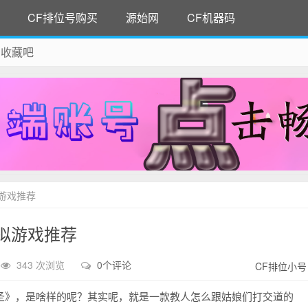
CF排位号购买
源始网
CF机器码
 收藏吧
除！
游戏推荐
拟游戏推荐
343 次浏览
0个评论
CF排位小号
圣》，是啥样的呢？其实呢，就是一款教人怎么跟姑娘们打交道的