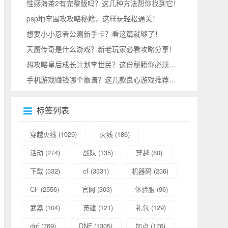
性感海茶2有完整版吗？这几种方法帮你找到它！
psp地牢围攻攻略秘籍，这样玩轻松通关！
想要小小忍者公测新手卡？看这篇就够了！
天魔传奇是什么游戏？新老玩家必看攻略分享！
想攻略皇后成长计划李世民？这份秘籍你必须收好！
手机游戏赚钱哪个靠谱？这几款良心游戏推荐给你！
标签列表
穿越火线
(1029)
火线
(186)
活动
(274)
战队
(135)
穿越
(80)
下载
(332)
cf
(3331)
机器码
(236)
CF
(2556)
官网
(303)
体验服
(96)
武器
(104)
英雄
(121)
礼包
(129)
dnf
(769)
DNF
(1305)
加点
(176)