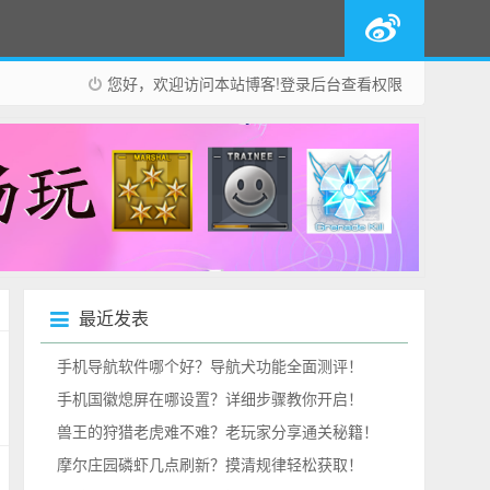
您好，欢迎访问本站博客!
登录后台
查看权限
最近发表
手机导航软件哪个好？导航犬功能全面测评！
手机国徽熄屏在哪设置？详细步骤教你开启！
兽王的狩猎老虎难不难？老玩家分享通关秘籍！
摩尔庄园磷虾几点刷新？摸清规律轻松获取！