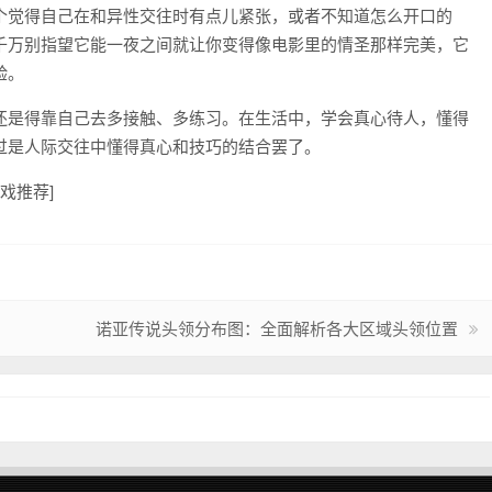
个觉得自己在和异性交往时有点儿紧张，或者不知道怎么开口的
千万别指望它能一夜之间就让你变得像电影里的情圣那样完美，它
验。
还是得靠自己去多接触、多练习。在生活中，学会真心待人，懂得
过是人际交往中懂得真心和技巧的结合罢了。
游戏推荐]
诺亚传说头领分布图：全面解析各大区域头领位置