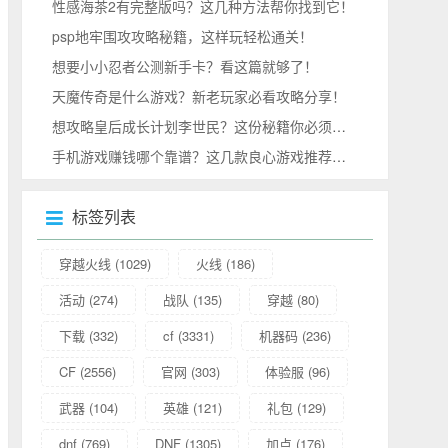
性感海茶2有完整版吗？这几种方法帮你找到它！
psp地牢围攻攻略秘籍，这样玩轻松通关！
想要小小忍者公测新手卡？看这篇就够了！
天魔传奇是什么游戏？新老玩家必看攻略分享！
想攻略皇后成长计划李世民？这份秘籍你必须收好！
手机游戏赚钱哪个靠谱？这几款良心游戏推荐给你！
标签列表
穿越火线
(1029)
火线
(186)
活动
(274)
战队
(135)
穿越
(80)
下载
(332)
cf
(3331)
机器码
(236)
CF
(2556)
官网
(303)
体验服
(96)
武器
(104)
英雄
(121)
礼包
(129)
dnf
(769)
DNF
(1305)
加点
(176)