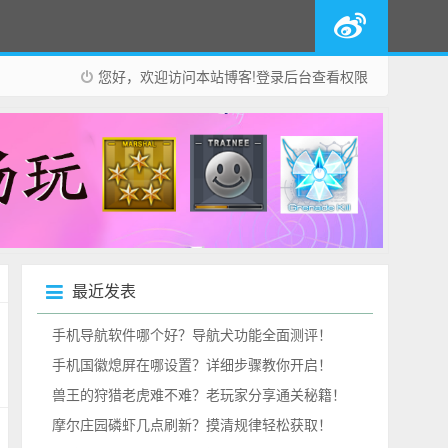
您好，欢迎访问本站博客!
登录后台
查看权限
最近发表
手机导航软件哪个好？导航犬功能全面测评！
手机国徽熄屏在哪设置？详细步骤教你开启！
兽王的狩猎老虎难不难？老玩家分享通关秘籍！
摩尔庄园磷虾几点刷新？摸清规律轻松获取！