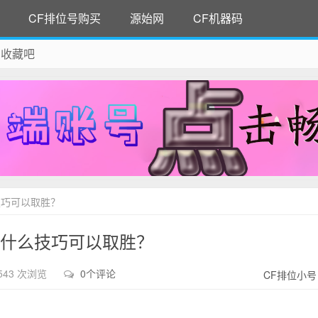
CF排位号购买
源始网
CF机器码
 收藏吧
除！
技巧可以取胜？
有什么技巧可以取胜？
543 次浏览
0个评论
CF排位小号