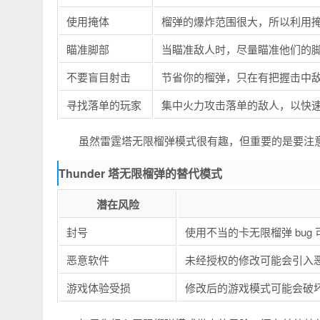
使用掩体
榴弹的爆炸范围很大，所以利用
瞄准脚部
当瞄准敌人时，尽量瞄准他们的
不要盲目射击
节省你的榴弹，只在有把握击中
寻找落单的玩家
集中火力攻击落单的敌人，以快
虽然雷霆塔无限榴弹模式很有趣，但重要的是要注
Thunder 塔无限榴弹的替代模式
潜在风险
封号
使用不当的卡无限榴弹 bug
恶意软件
未经授权的修改可能会引入
游戏体验受损
修改后的游戏模式可能会破